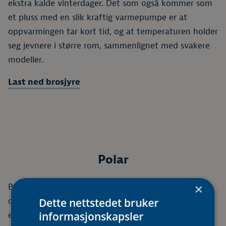
ekstra kalde vinterdager. Det som også kommer som
et pluss med en slik kraftig varmepumpe er at
oppvarmingen tar kort tid, og at temperaturen holder
seg jevnere i større rom, sammenlignet med svakere
modeller.
Last ned brosjyre
Polar
Best i klassen på energieffektivitet. Stilig, matt
×
design. Høy kapasitet ved lave temperaturer og
Dette nettstedet bruker
energiklasse A+++.
informasjonskapsler