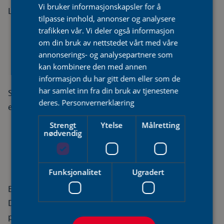
Vi bruker informasjonskapsler for å
Les mer
tilpasse innhold, annonser og analysere
trafikken vår. Vi deler også informasjon
om din bruk av nettstedet vårt med våre
annonserings- og analysepartnere som
Seiya Nordic
kan kombinere den med annen
informasjon du har gitt dem eller som de
har samlet inn fra din bruk av tjenestene
Seiya Nordic er en helt ny modell for deg som vil ha
deres.
Personvernerklæring
effektiv oppvarming – uten å betale for mye.
Strengt
Ytelse
Målretting
nødvendig
Gulvmodell
Funksjonalitet
Ugradert
Enkel å plassere. Svært stillegående. Energieffektiv.
Denne luft-luft-varmepumpen egner seg for lav
plassering på vegg, har energiklasse A++.