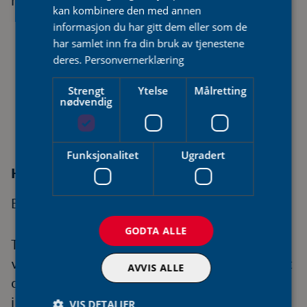
muligheter og maks strømsparing.
kan kombinere den med annen
informasjon du har gitt dem eller som de
har samlet inn fra din bruk av tjenestene
deres.
Personvernerklæring
Strengt
Ytelse
Målretting
nødvendig
Funksjonalitet
Ugradert
Hysj, kan du høre?
Blant de mest stillegående varmepumpene.
GODTA ALLE
Toshiba sine varmepumper er bygget for å
være stillegående, og Daiseikai 9 S 25 er blant
AVVIS ALLE
de beste også der. Innedelen avgir kun 19 dBA
i stillemodus, på nivå med løv som rasler i
VIS DETALJER