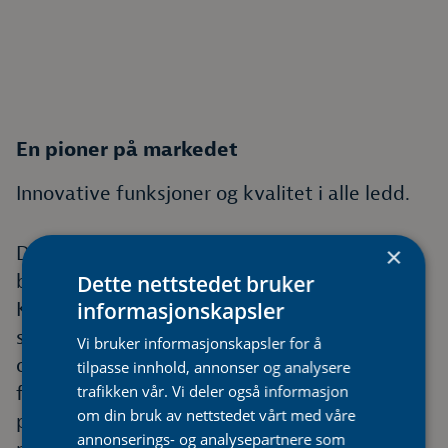
En pioner på markedet
Innovative funksjoner og kvalitet i alle ledd.
Denne luft-luft-varmepumpen er ikke bare
×
blant de aller beste, den er også i front.
Dette nettstedet bruker
Kontinuerlig innovasjon og produktutvikling
informasjonskapsler
sørger for at den ikke bare gir varme – den
Vi bruker informasjonskapsler for å
oser også kvalitet. Smarte, innovative
tilpasse innhold, annonser og analysere
funksjoner, som WiFi-styring med tilbehør,
trafikken vår. Vi deler også informasjon
om din bruk av nettstedet vårt med våre
peismodus og uketimer, gir deg flere
annonserings- og analysepartnere som